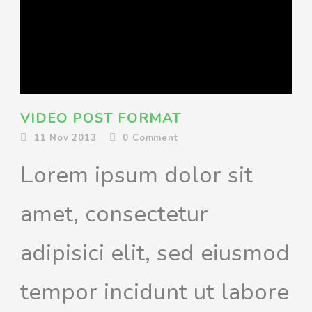
VIDEO POST FORMAT
11 Nov 2013
0
Comment
Lorem ipsum dolor sit
amet, consectetur
adipisici elit, sed eiusmod
tempor incidunt ut labore