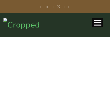
BLOG 4
COLUMNS –
MASONRY
Caption placed here