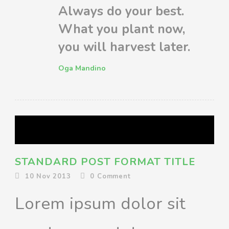
Always do your best.
What you plant now,
you will harvest later.
Oga Mandino
STANDARD POST FORMAT TITLE
10 Nov 2013
0
Comment
Lorem ipsum dolor sit