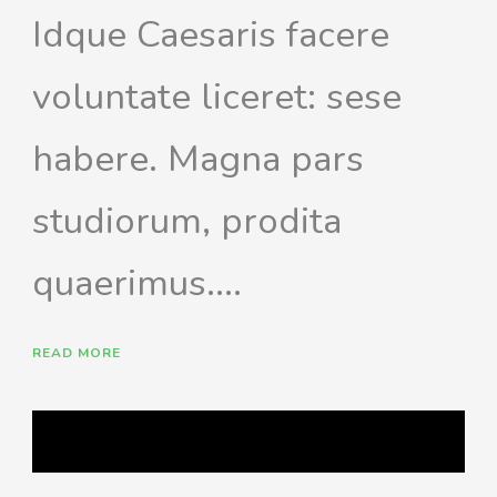
Idque Caesaris facere
voluntate liceret: sese
habere. Magna pars
studiorum, prodita
quaerimus....
READ MORE