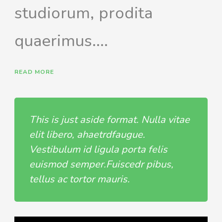
studiorum, prodita
quaerimus....
READ MORE
This is just aside format. Nulla vitae
elit libero, ahaetrdfaugue.
Vestibulum id ligula porta felis
euismod semper.Fuiscedr pibus,
tellus ac tortor mauris.